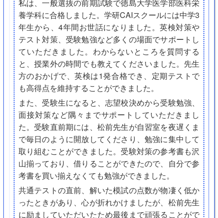
私は、一般選抜の前期試験で徳島大学医学部医科栄
養学科に合格しました。学研CAIスクールには中学3
年生から、4年間お世話になりました。英検対策や
テスト対策、受験勉強など多くの場面でサポートし
ていただきました。わからないところを質問する
と、授業外の時間でも教えてくださいました。先生
方のおかげで、英検は1発合格でき、定期テストで
も高得点を維持することができました。
また、受験生になると、志望校決めから受験勉強、
面接対策など隅々までサポートしていただきまし
た。受験直前期には、松前先生が自習室を夜遅くま
で毎日のように開放してくださり、勉強に集中して
取り組むことができました。受験対策の参考書も沢
山揃っており、借りることができたので、自分で参
考書を買い揃えなくても勉強ができました。
共通テストの直前、解いた模試の点数が物凄く低か
ったときがあり、心が折れかけましたが、松前先生
に励ましていただいたため最後まで頑張ることがで