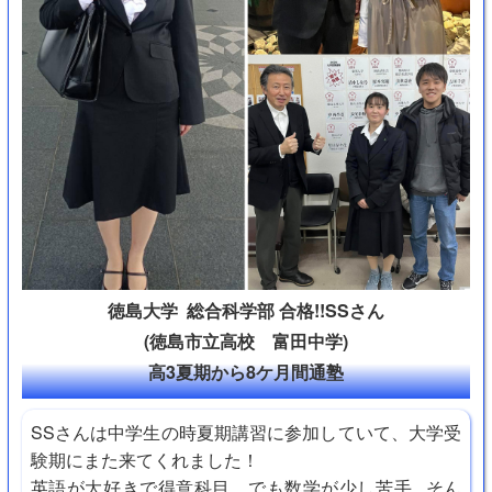
徳島大学 総合科学部 合格!!SSさん
(徳島市立高校 富田中学)
高3夏期から8ケ月間通塾
SSさんは中学生の時夏期講習に参加していて、大学受
験期にまた来てくれました！
英語が大好きで得意科目、でも数学が少し苦手...そん