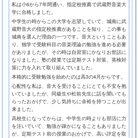
私は小6から7年間通い、指定校推薦で武蔵野音楽大
学に合格しました。
中学生の時からこの大学を志望していて、城南に武
蔵野音大の指定校推薦があることを知り、この事も
城南を選んだ理由の一つです。音大ということもあ
り、独学で受験科目の音楽理論の勉強を進める必要
がありましたが、その時は自習室にかなりお世話に
なりました。塾の授業では定期テスト対策、英検対
策に力を入れて取り組んでいました。
本格的に受験勉強を始めたのは高3の4月からです。
心配性な私は、音大を受けることにとても不安を抱
いていましたが、同級生や松前先生に話を聞いても
らったおかげで、少し気持ちに余裕を持つことが出
来ました。
高校生になってからは、中学生の時よりも部活に力
を注いでいて、勉強が疎かになることもありました
が、定期テスト前の授業のおかげで、高い評定を取