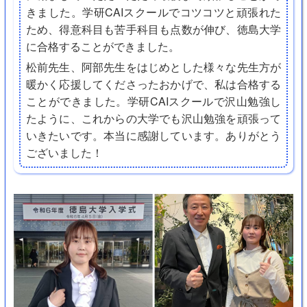
きました。学研CAIスクールでコツコツと頑張れた
ため、得意科目も苦手科目も点数が伸び、徳島大学
に合格することができました。
松前先生、阿部先生をはじめとした様々な先生方が
暖かく応援してくださったおかげで、私は合格する
ことができました。学研CAIスクールで沢山勉強し
たように、これからの大学でも沢山勉強を頑張って
いきたいです。本当に感謝しています。ありがとう
ございました！