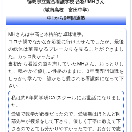
徳島県立総合看護学校 合格!!MHさん
(城南高校 富田中学)
中1から6年間通塾
MHさんは中高と本格的な卓球選手。
コロナ禍でなかなか応援に行けませんでしたが、最後
の総体は華麗なるプレーぶりを見ることができまし
た。カッコ良かったよ！
当初から看護の道を志していたMHさん、おっとりし
た、穏やかで優しい性格のままに、3年間専門知識を
しっかり学んで、誰からも愛される看護師になって下
さい！
私は約6年間学研CAIスクールにお世話になりまし
た。
受験で数学が必要だったので、受験期はほとんど阿
部先生が授業をして下さり、優しく丁寧に教えて下
さるのでとても分かりやすかったです。おかげで志