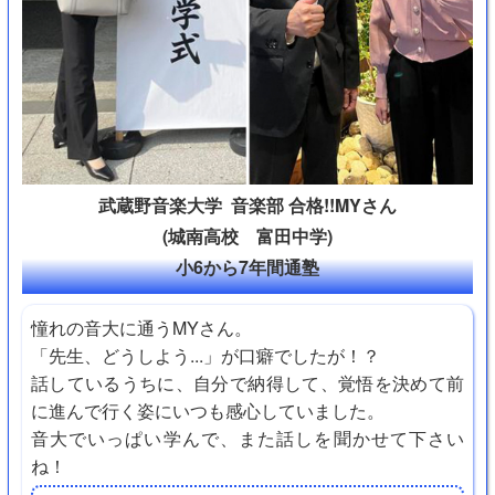
武蔵野音楽大学 音楽部 合格!!MYさん
(城南高校 富田中学)
小6から7年間通塾
憧れの音大に通うMYさん。
「先生、どうしよう...」が口癖でしたが！？
話しているうちに、自分で納得して、覚悟を決めて前
に進んで行く姿にいつも感心していました。
音大でいっぱい学んで、また話しを聞かせて下さい
ね！