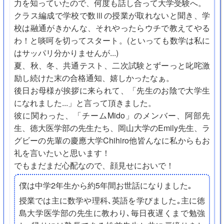
力を知っていたので、何度も話し合って大学受験へ。
クラス編成で学校で数Ⅲの授業が取れないと聞き、学
校は融通がきかんな、それやったらウチで教えてやる
わ！と啖呵を切ってスタート。(といっても数学は私に
はサッパリ分かりませんが...)
夏、秋、冬、共通テスト、二次試験とずーっと叱咤激
励し続けた末の合格通知、嬉しかったなぁ。
後日お母様が挨拶に来られて、「先生のお陰で大学生
になれました...」と言って頂きました。
彼に関わった、「チームMido」のメンバー、阿部先
生、徳大医学部の先生たち、岡山大学のEmily先生、ラ
グビーの先輩の慶應大学Chihiro他皆んなに私からもお
礼を言いたいと思います！
でもまだまだ心配なので、顔見せにおいで！
僕は中学2年生から約5年間お世話になりました｡
授業では主に数学や理科､英語を学びました｡主に徳
島大学医学部の先生に教わり､毎日夜遅くまで勉強