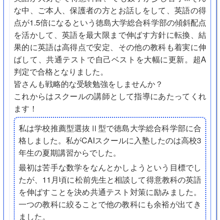
な中、ご本人、保護者の方とお話しをして、英語の得
点が1.5倍になるという徳島大学総合科学部の傾斜配点
を活かして、英語を最大限まで伸ばす方針に転換、結
果的に英語は高得点で安定、その他の教科も着実に伸
ばして、共通テストで自己ベストを大幅に更新。超A
判定で合格となりました。
皆さんも戦略的な受験勉強をしませんか？
これからはスクールの講師として指導にあたってくれ
ます！
私は学校推薦型選抜Ⅱ型で徳島大学総合科学部に合
格しました。私がCAIスクールに入塾したのは高校3
年生の夏期講習からでした。
最初は苦手な数学をなんとかしようという目標でし
たが、11月頃に松前先生と相談して得意教科の英語
を伸ばすことを決め共通テスト対策に励みました。
一つの教科に絞ることで他の教科にも余裕が出てき
ました。